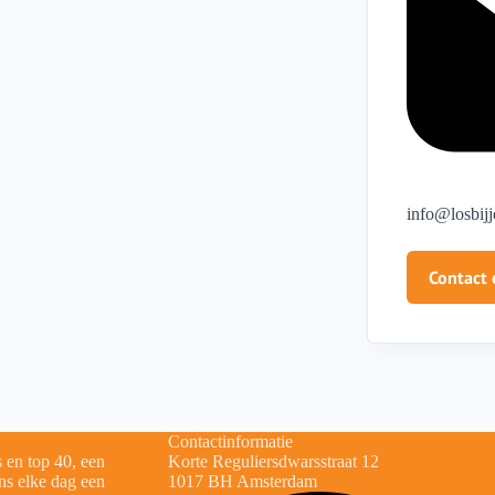
info@losbijj
Contact
Contactinformatie
 en top 40, een
Korte Reguliersdwarsstraat 12
ns elke dag een
1017 BH Amsterdam