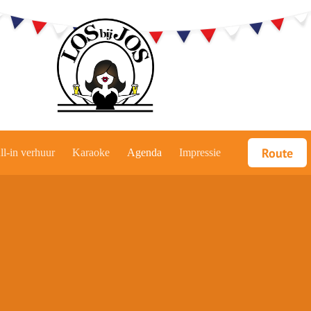
Route
ll-in verhuur
Karaoke
Agenda
Impressie