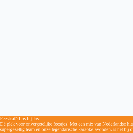
Feestcafé Los bij Jos
Dé plek voor onvergetelijke feestjes! Met een mix van Nederlandse hits
supergezellig team en onze legendarische karaoke-avonden, is het bij o