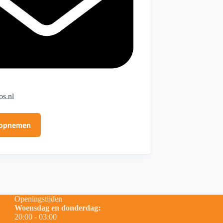
os.nl
 opnemen
Openingstijden
Woensdag en donderdag:
20:00 - 03:00