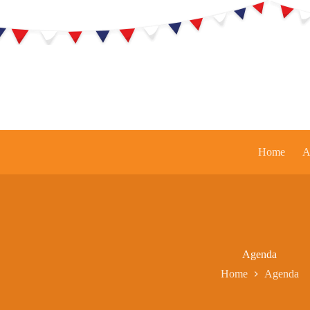
Ga
naar
de
inhoud
Home
A
Agenda
Home
Agenda